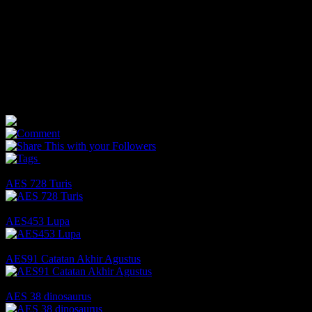
penciptaan karya seni dibuat oleh senimannya. Kecerdasan buatan
tidak pernah berdebat, kehabisan bahan, kehabisan ide, bangun
kesiangan, dan lain-lain. Padahal kisah-kisah tersebut merupakan
bagian yang tak kalah penting dari sekadar hasil.
Seni bukan sekadar produk, tetapi juga proses. Proses yang amat
panjang ini jauh melebihi rentang-panjang usia kita dalam hidup ini,
karena memang,
vita brevis, ars longa
!
25
0
4
You May Also Like
AES 728 Turis
Comments
Likes
AES453 Lupa
2 Comments
2 Likes
AES91 Catatan Akhir Agustus
Comments
4 Likes
AES 38 dinosaurus