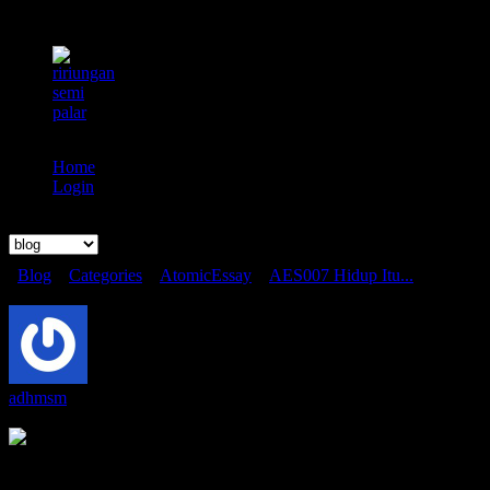
Home
Login
Search
Blog
»
Categories
»
AtomicEssay
»
AES007 Hidup Itu...
AES007 Hidup Itu Pendek, Seni Itu Panjang
adhmsm
Thursday October 3 2024, 10:15 PM
Hari ini, hari ketika tulisan ini dibuat, Kelompok Sampiung Kelas 7