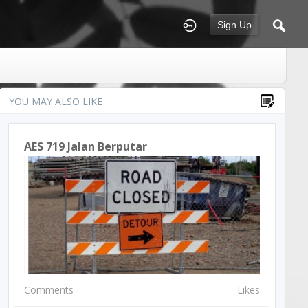
Sign Up
YOU MAY ALSO LIKE
AES 719 Jalan Berputar
Comments
Likes