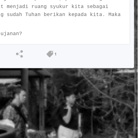
ut menjadi ruang syukur kita sebagai
ng sudah Tuhan berikan kepada kita. Maka
-hujanan?
1