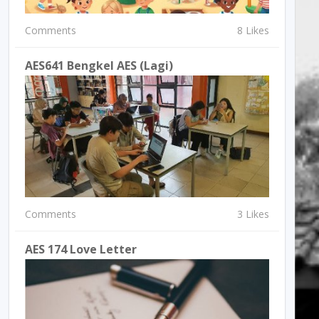
Comments
8 Likes
AES641 Bengkel AES (lagi)
Comments
3 Likes
AES 174 Love Letter