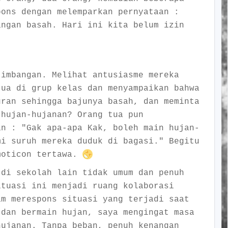
pons dengan melemparkan pernyataan :
angan basah. Hari ini kita belum izin
timbangan. Melihat antusiasme mereka
tua di grup kelas dan menyampaikan bahwa
uran sehingga bajunya basah, dan meminta
 hujan-hujanan? Orang tua pun
an : "Gak apa-apa Kak, boleh main hujan-
mi suruh mereka duduk di bagasi." Begitu
moticon tertawa.
 di sekolah lain tidak umum dan penuh
ituasi ini menjadi ruang kolaborasi
am merespons situasi yang terjadi saat
 dan bermain hujan, saya mengingat masa
hujanan. Tanpa beban, penuh kenangan