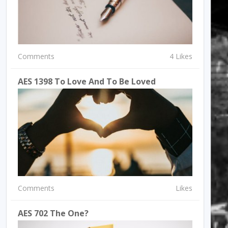
Comments
4 Likes
AES 1398 To Love And To Be Loved
Comments
Likes
AES 702 The One?