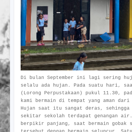
Di bulan September ini lagi sering hu
selalu ada hujan. Pada suatu hari, sa
(Lorong Perpustakaan) pukul 11.30, pa
kami bermain di tempat yang aman dari
Hujan saat itu sangat deras, sehingga
sekitar sekolah terdapat genangan air
berpikir panjang, saat bermain gobak 
tersebut dengan bermain seluncur. Sat