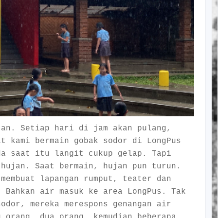
jan. Setiap hari di jam akan pulang,
at kami bermain gobak sodor di LongPus
da saat itu langit cukup gelap. Tapi
 hujan. Saat bermain, hujan pun turun.
 membuat lapangan rumput, teater dan
. Bahkan air masuk ke area LongPus. Tak
sodor, mereka merespons genangan air
u orang, dua orang, kemudian beberapa