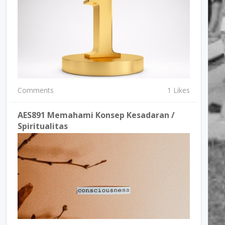
Comments
1 Likes
AES891 Memahami Konsep Kesadaran /
Spiritualitas