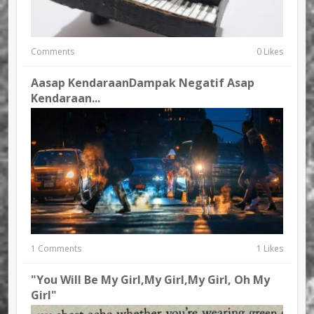
Comments
0 Likes
Aasap KendaraanDampak Negatif Asap
Kendaraan...
1 Comments
1 Likes
"You Will Be My Girl,my Girl,my Girl, Oh My
Girl"