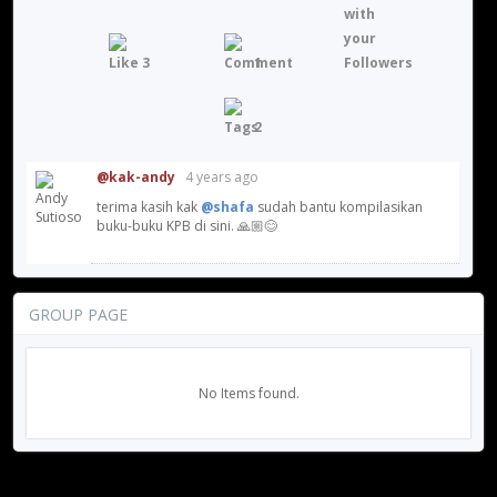
3
1
2
@kak-andy
4 years ago
terima kasih kak
@shafa
sudah bantu kompilasikan
buku-buku KPB di sini. 🙏🏼😊
GROUP PAGE
No Items found.