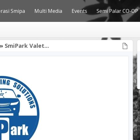
erasi Smipa
Multi Media
Events
Semi Palar CO-OP
»
SmiPark Valet...