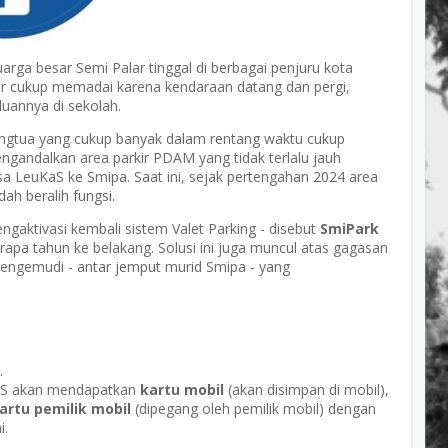
uarga besar Semi Palar tinggal di berbagai penjuru kota
lar cukup memadai karena kendaraan datang dan pergi,
luannya di sekolah.
angtua yang cukup banyak dalam rentang waktu cukup
mengandalkan area parkir PDAM yang tidak terlalu jauh
isa LeuKaS ke Smipa. Saat ini, sejak pertengahan 2024 area
ah beralih fungsi.
engaktivasi kembali sistem Valet Parking - disebut
SmiPark
apa tahun ke belakang. Solusi ini juga muncul atas gagasan
pengemudi - antar jemput murid Smipa - yang
.
SVS akan mendapatkan
kartu mobil
(akan disimpan di mobil),
artu pemilik mobil
(dipegang oleh pemilik mobil) dengan
i.