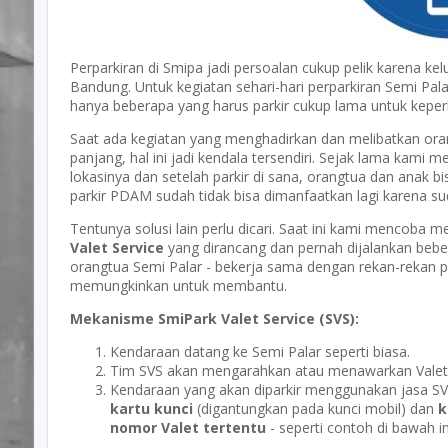
Perparkiran di Smipa jadi persoalan cukup pelik karena kel
Bandung. Untuk kegiatan sehari-hari perparkiran Semi Pa
hanya beberapa yang harus parkir cukup lama untuk keper
Saat ada kegiatan yang menghadirkan dan melibatkan or
panjang, hal ini jadi kendala tersendiri. Sejak lama kami 
lokasinya dan setelah parkir di sana, orangtua dan anak b
parkir PDAM sudah tidak bisa dimanfaatkan lagi karena sud
Tentunya solusi lain perlu dicari. Saat ini kami mencoba m
Valet Service
yang dirancang dan pernah dijalankan beber
orangtua Semi Palar - bekerja sama dengan rekan-rekan 
memungkinkan untuk membantu.
Mekanisme SmiPark Valet Service (SVS):
Kendaraan datang ke Semi Palar seperti biasa.
Tim SVS akan mengarahkan atau menawarkan Valet
Kendaraan yang akan diparkir menggunakan jasa 
kartu kunci
(digantungkan pada kunci mobil) dan
k
nomor Valet tertentu
- seperti contoh di bawah in