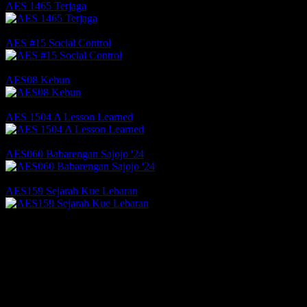
AES 1465 Terjaga
Comments
Likes
AES #15 Social Control
Comments
1 Likes
AES08 Kebun
1 Comments
2 Likes
AES 1504 A Lesson Learned
1 Comments
2 Likes
AES060 Babarengan Sajojo '24
Comments
1 Likes
AES159 Sejarah Kue Lebaran
Comments
1 Likes