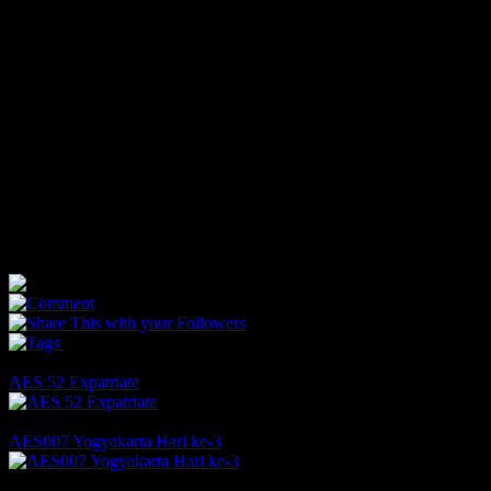
jualan barang antik dan lukisan-lukisan yang dijual para seniman
jalanan di sepantaran trotoar Braga. Dulu Braga terasa lebih sepi,
turis tetap masih ada, tetapi kebanyakannya hanya bisa menikmati
waktu untuk foto saja, pada waktu itu aku belum pernah lihat satu
pun yang sedang mencoba foto-foto di area itu, kebanyakan
bangunan disana masih bangunan tua yang kosong, yang paling
kuiingat adalah bangunan toko parfum dan beberapa restoran kuno
ditambah adanya “French Bakery”. Membandingkan Braga yang
dulu dengan yang baru itu seru, selama jalan-jalan aku bisa mencoba
mengingat-ingat Braga pada jaman sekarang, sambil melihat
perubahan yang sudah ada di tempat tersebut.
1
0
1
You May Also Like
AES 52 Expatriate
Comments
Likes
AES007 Yogyakarta Hari ke-3
Comments
Likes