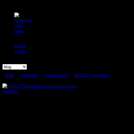
Home
Login
Search
Blog
»
Categories
»
AtomicEssay
»
AES227 Berbeda...
AES227 Berbeda Seperti yang Dulu
SamBin
Wednesday January 25 2023, 2:14 PM
Berbeda Seperti yang Dulu