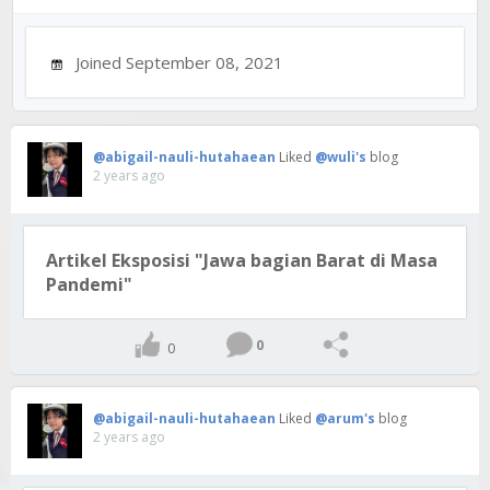
Joined September 08, 2021
@abigail-nauli-hutahaean
Liked
@wuli's
blog
2 years ago
Artikel Eksposisi "Jawa bagian Barat di Masa
Pandemi"
0
0
@abigail-nauli-hutahaean
Liked
@arum's
blog
2 years ago