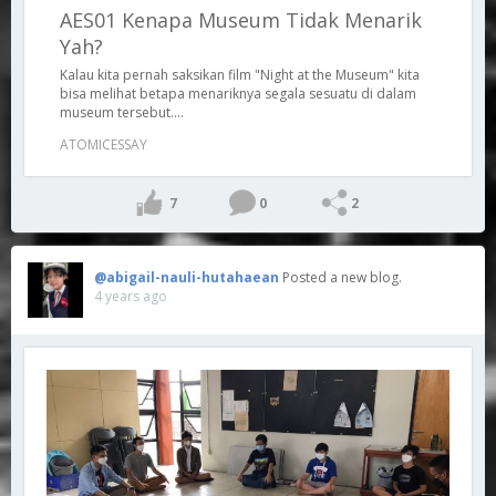
AES01 Kenapa Museum Tidak Menarik
Yah?
Kalau kita pernah saksikan film "Night at the Museum" kita
bisa melihat betapa menariknya segala sesuatu di dalam
museum tersebut....
ATOMICESSAY
7
0
2
@abigail-nauli-hutahaean
Posted a new blog.
4 years ago