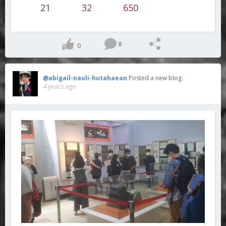
21
32
650
0
0
@abigail-nauli-hutahaean
Posted a new blog.
4 years ago