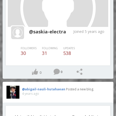
@saskia-electra
Joined 5 years ago
FOLLOWERS
FOLLOWING
UPDATES
30
31
538
0
0
@abigail-nauli-hutahaean
Posted a new blog.
4 years ago