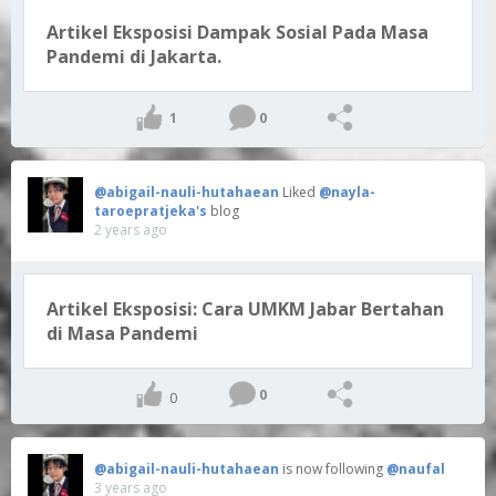
Artikel Eksposisi Dampak Sosial Pada Masa
Pandemi di Jakarta.
1
0
@abigail-nauli-hutahaean
Liked
@nayla-
taroepratjeka's
blog
2 years ago
Artikel Eksposisi: Cara UMKM Jabar Bertahan
di Masa Pandemi
0
0
@abigail-nauli-hutahaean
is now following
@naufal
3 years ago