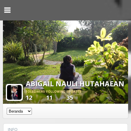
ABIGAIL NAULI HUTAHAEAN
FOLLOWERS
FOLLOWING
UPDATES
12
11
35
INFO