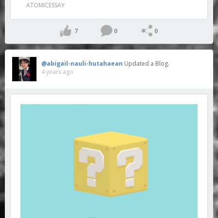
ATOMICESSAY
7
0
0
@abigail-nauli-hutahaean
Updated a Blog.
4 years ago