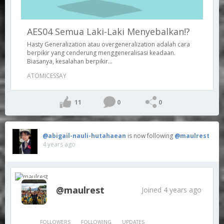
AES04 Semua Laki-Laki Menyebalkan!?
Hasty Generalization atau overgeneralization adalah cara
berpikir yang cenderung menggeneralisasi keadaan.
Biasanya, kesalahan berpikir...
ATOMICESSAY
11
0
0
@abigail-nauli-hutahaean
is now following
@maulrest
4 years ago
@maulrest
Joined 4 years ago
FOLLOWERS
FOLLOWING
UPDATES