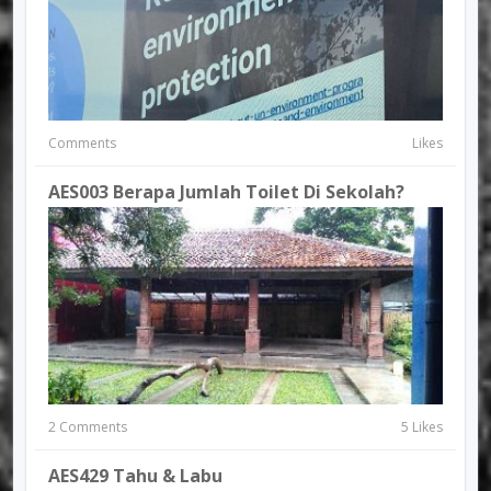
Comments
Likes
AES003 Berapa Jumlah Toilet Di Sekolah?
2 Comments
5 Likes
AES429 Tahu & Labu