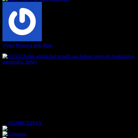
@ravi
Posted a new blog.
3 years ago
AES02 Parkir adalah hal tersulit saat
belajar menyetir...
Setelah sekitar 3 bulan bisa menyetir mobil untuk antar jemput
anak, ternyata masih ada 1 masalah besar yang menghadang
(menurutku...
ATOMICESSAY
2
0