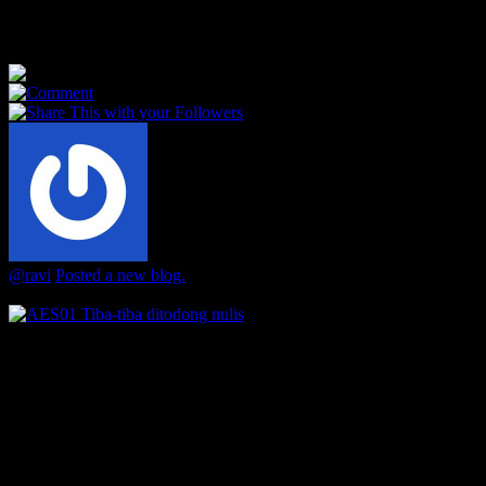
Updates
365
0
0
@ravi
Posted a new blog.
3 years ago
AES01 Tiba-tiba ditodong nulis
Hari ini, ketika aku sedang menikmati makan siang yang dibeli
di Mba Esih, tiba-tiba mobil diketuk oleh Kak Andi dan diajak
mengikuti...