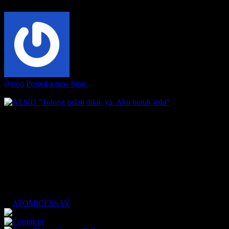
Joined October 03, 2021
@ravi
Posted a new blog.
9 months ago
AES03 "Tolong pelan dikit, ya. Aku
butuh jeda"
Mulai usia 40 tahun, banyak hal yang sering terlupakan.
Terkadang dirasa lucu, konyol, gemas, tapi sering juga
mengesalkan. Bahkan pernah...
ATOMICESSAY
3
0