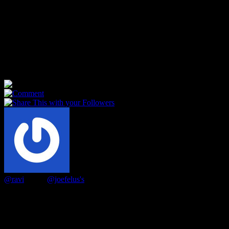
Sosialisasi Pindah Jenjang SD-Besar
Tuesday November 14 2023, 10:00 AM • Perpustakaan Rumah
Belajar Semi Palar
Selamat pagi rekan orang tua Kelompok Mamberamo - SD3,
Kelompok Mamberamo saat ini sedang berproses menuju akhir
semester 1 SD3. Kelompok Mamberamo...
2
0
0
@ravi
Liked
@joefelus's
comment
3 years ago
Hahaha... Saya yang sedang duduk menemani kanjeng ratu ngajar
di kelas bersama 180 mahasiswa tidak tahan untuk tertawa membaca
"menyesal parkir di depan begkel.. dan kapok!" Terbukti bawa esai
pertama ini menyenangkan untuk dibaca, jadi jangan pernah bilang