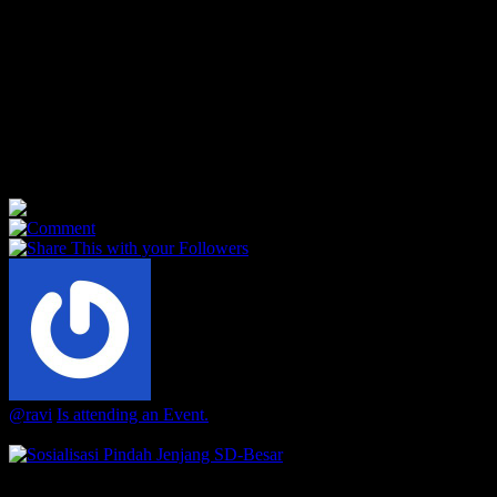
Taki-Taki Semester II Jenjang SMP TP-
19
Thursday January 25 2024, 2:00 PM • Ruang Kelas K7, K8, dan
K9
Bapak dan Ibu, tak terasa kita telah sampai di paruh kedua
petualangan belajar TP-19. Di semester ini, para kakak fasilitator
telah merancang...
12
0
0
@ravi
Is attending an Event.
3 years ago