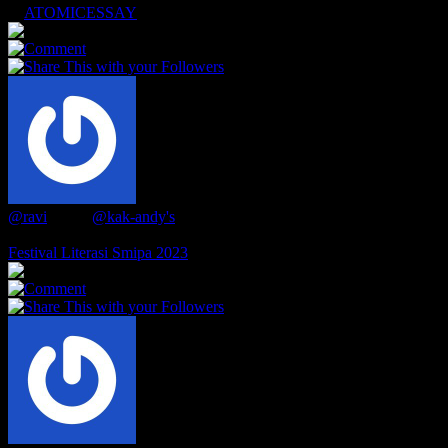
ATOMICESSAY
5
0
0
@ravi
Liked
@kak-andy's
events
3 years ago
Festival Literasi Smipa 2023
7
0