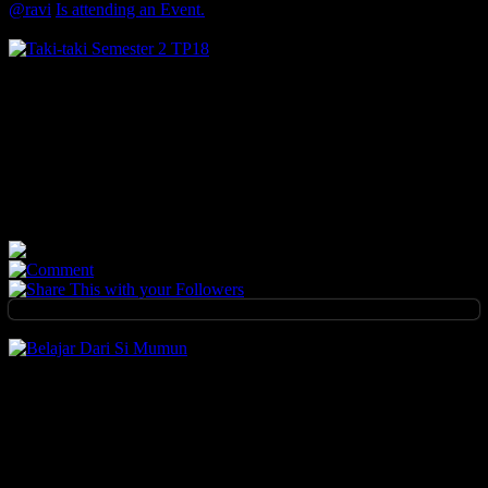
@ravi
Is attending an Event.
3 years ago
Taki-taki Semester 2 TP18
Monday January 16 2023, 1:27 PM • Ruang Kelas Masing-masing
Rekan-rekan orangtua yang kami hormati, Memasuki Semester 2,
Tahun Pendidikan ke 18, mari kita duduk bersama untuk
membicarakan rencana guliran...
13
0
0
Load More
Likes