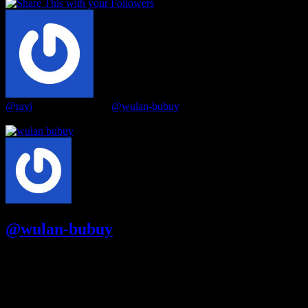
0
@ravi
is now following
@wulan-bubuy
3 years ago
@wulan-bubuy
Joined 5 years ago
Followers
19
Following
11