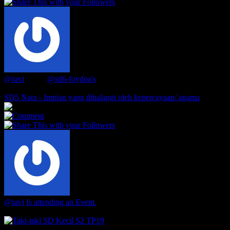
0
@ravi
Liked
@sd6-foydoa's
blog
7 months ago
SD5 Nara - Impian yang dihalangi oleh kepercayaan/ agama
3
0
@ravi
Is attending an Event.
2 years ago