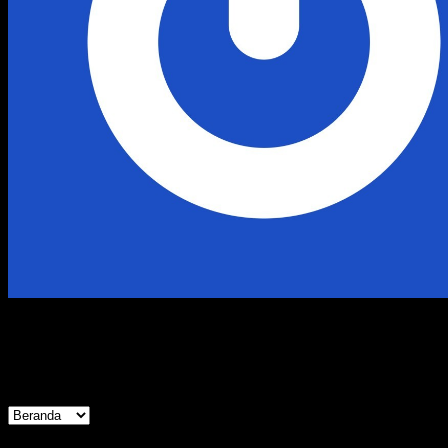
Ravi
Followers
5
Following
4
Updates
17
Info