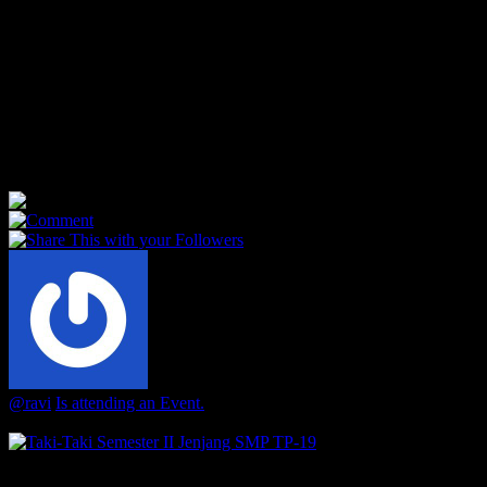
Taki-taki SD Kecil S2 TP19
Tuesday January 23 2024, 2:00 PM • Ruang kelas Musi, Tamiang,
dan Mamberamo
Rekan orang tua YTH, semoga semua dalam keadaan baik dan
sehat.Mengawali pembelajaran di semester 2 ini, kami mengundang
Bapak Ibu untuk berbincang...
5
0
0
@ravi
Is attending an Event.
2 years ago