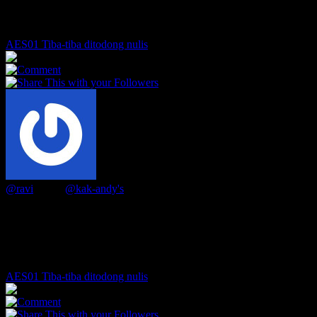
tidak bisa menulis. Selamat untuk esai yang pertama ini, ditunggu
esai-esai berikutnya. Oh ya.. salam kenal.
AES01 Tiba-tiba ditodong nulis
2
0
@ravi
Liked
@kak-andy's
comment
3 years ago
Mudah-mudahan tidak menyesal ya Ravi. Mohon maaf karena
terlintas begitu saja ide mengajak orangtua yang ada untuk menulis.
Yang ketemu kebetulan ya Ravi. Selamat untuk tulisan perdananya.
Semoga terpicu untuk membuat tulisan ke dua. Salam. 🙏😊
AES01 Tiba-tiba ditodong nulis
1
0