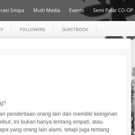
erasi Smipa
Multi Media
Events
Semi Palar CO-OP
RY
FOLLOWERS
GUESTBOOK
ng?
 penderitaan orang lain dan memiliki keinginan
but. Ini bukan hanya tentang empati, atau
yang orang lain alami, tetapi juga tentang