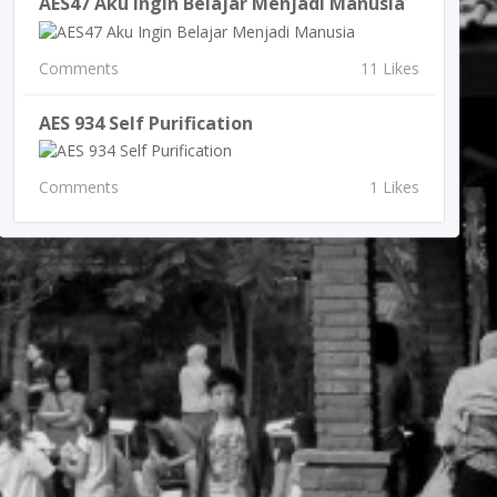
AES47 Aku Ingin Belajar Menjadi Manusia
Comments
11 Likes
AES 934 Self Purification
Comments
1 Likes