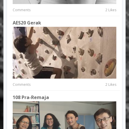
Comments
2 Likes
AES20 Gerak
Comments
2 Likes
108 Pra-Remaja