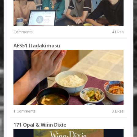
Comments
4 Likes
AES51 Itadakimasu
1 Comments
3 Likes
171 Opal & Winn Dixie