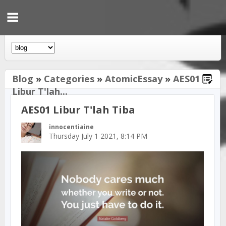
Blog
»
Categories
»
AtomicEssay
»
AES01
Libur T'lah...
AES01 Libur T'lah Tiba
innocentiaine
Thursday July 1 2021, 8:14 PM