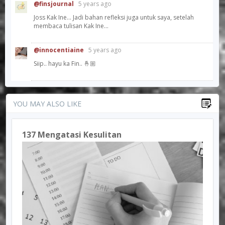
@finsjournal
5 years ago
Joss Kak Ine... Jadi bahan refleksi juga untuk saya, setelah
membaca tulisan Kak Ine...
@innocentiaine
5 years ago
Siip.. hayu ka Fin.. 🤞🏼
YOU MAY ALSO LIKE
137 Mengatasi Kesulitan