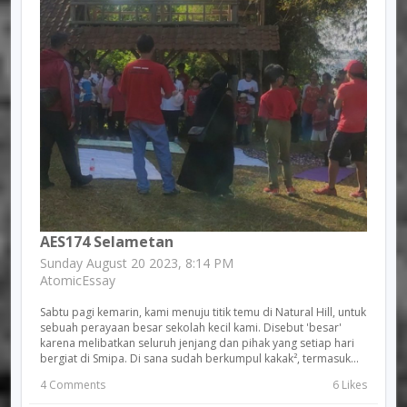
AES174 Selametan
Sunday August 20 2023, 8:14 PM
AtomicEssay
Sabtu pagi kemarin, kami menuju titik temu di Natural Hill, untuk
sebuah perayaan besar sekolah kecil kami. Disebut 'besar'
karena melibatkan seluruh jenjang dan pihak yang setiap hari
bergiat di Smipa. Di sana sudah berkumpul kakak², termasuk...
4 Comments
6 Likes