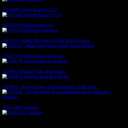
Comments
Likes
AES488 Sampai Kapan? (1/2)
Comments
Likes
AES70 Pemberian Istimewa
1 Comments
2 Likes
AES113 - Mulai Menyadari Akhir Tahun Ajaran
Comments
4 Likes
AAS776 Selaras dengan Semesta
Comments
4 Likes
AES002 Sekolah Yang Bisa Bolos
3 Comments
3 Likes
AES001 - Events tergila di pertandingan sepak bola...
Comments
4 Likes
AES 1491 Akronim
Comments
Likes