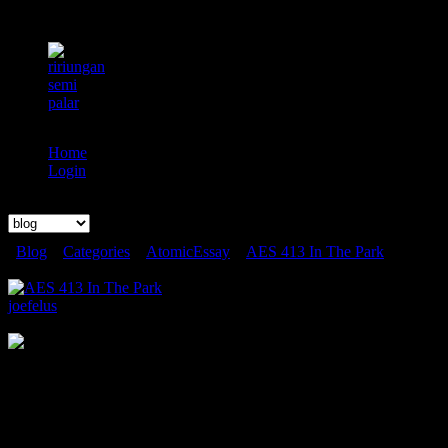
Home
Login
Search
Blog
»
Categories
»
AtomicEssay
»
AES 413 In The Park
AES 413 In The Park
joefelus
Sunday July 10 2022, 4:56 AM
103°F (39.4°C) hari ini! Panasnya bukan main walau belum
mencapai rekor yang pernah saya alami hingga diatas 125°F (51°
C). Tapi yang jelas hari ini super panas. Tadi ketika saya masuk
kendaraan rasanya seperti masuk ke dalam oven. Saat saya
memegang setir, apalagi di bagian luka yang sedang dalam masa