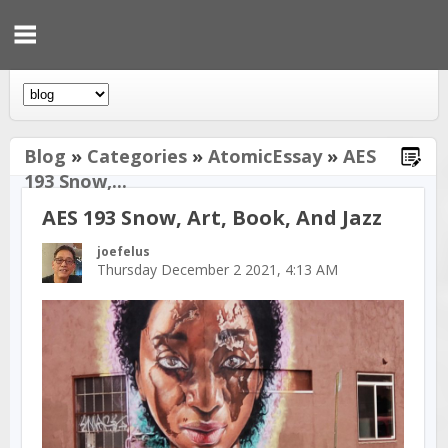
Blog
»
Categories
»
AtomicEssay
»
AES
193 Snow,...
AES 193 Snow, Art, Book, And Jazz
joefelus
Thursday December 2 2021, 4:13 AM