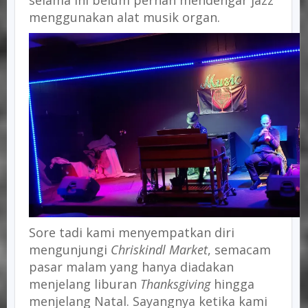
menggunakan alat musik organ.
Sore tadi kami menyempatkan diri
mengunjungi
Chriskindl Market
, semacam
pasar malam yang hanya diadakan
menjelang liburan
Thanksgiving
hingga
menjelang Natal. Sayangnya ketika kami