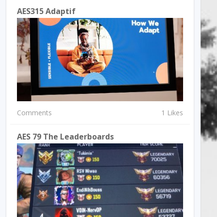
AES315 Adaptif
Comments
1 Likes
AES 79 The Leaderboards