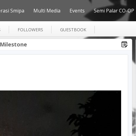
erasi Smipa
Multi Media
Events
Semi Palar CO-OP
S
FOLLOWERS
GUESTBOOK
 Milestone