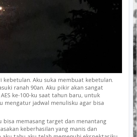
ri kebetulan. Aku suka membuat kebetulan.
uki ranah 90an. Aku pikir akan sangat
AES ke-100-ku saat tahun baru, untuk
u mengatur jadwal menulisku agar bisa
ku bisa memasang target dan menantang
merasakan keberhasilan yang manis dan
a aku tahu aku telah memenuhi ekspektasiku.