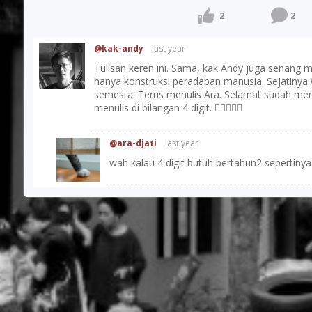
2
2
@kak-andy
last year
Tulisan keren ini. Sama, kak Andy juga senang 
hanya konstruksi peradaban manusia. Sejatinya w
semesta. Terus menulis Ara. Selamat sudah meng
menulis di bilangan 4 digit. 👍🏼🙏🏼😎
@ara-djati
last year
wah kalau 4 digit butuh bertahun2 sepertiny