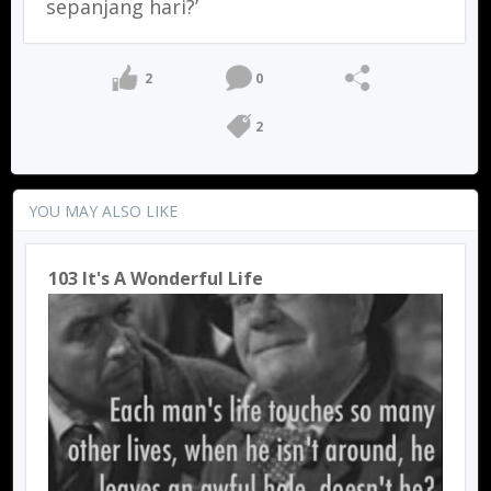
sepanjang hari?’
2
0
2
YOU MAY ALSO LIKE
103 It's A Wonderful Life