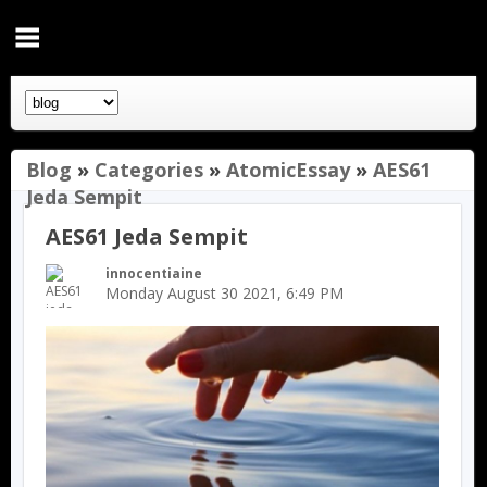
Blog
»
Categories
»
AtomicEssay
»
AES61
Jeda Sempit
AES61 Jeda Sempit
innocentiaine
Monday August 30 2021, 6:49 PM