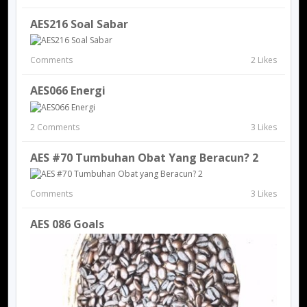
AES216 Soal Sabar
Comments
2 Likes
AES066 Energi
2 Comments
3 Likes
AES #70 Tumbuhan Obat Yang Beracun? 2
Comments
3 Likes
AES 086 Goals