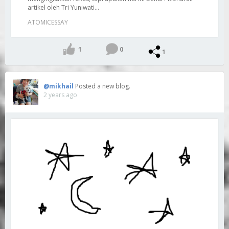
artikel oleh Tri Yuniwati...
ATOMICESSAY
1
0
1
@mikhail
Posted a new blog.
2 years ago