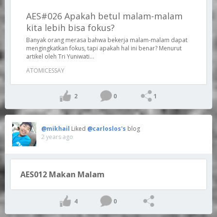
AES#026 Apakah betul malam-malam
kita lebih bisa fokus?
Banyak orang merasa bahwa bekerja malam-malam dapat
mengingkatkan fokus, tapi apakah hal ini benar? Menurut
artikel oleh Tri Yuniwati...
ATOMICESSAY
2
0
1
@mikhail
Liked
@carloslos's
blog
2 years ago
AES012 Makan Malam
4
0