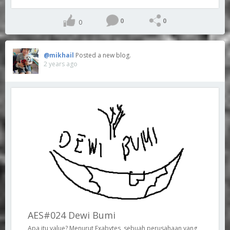
0
0
0
@mikhail
Posted a new blog.
2 years ago
AES#024 Dewi Bumi
Apa itu value? Menurut Exabytes, sebuah perusahaan yang