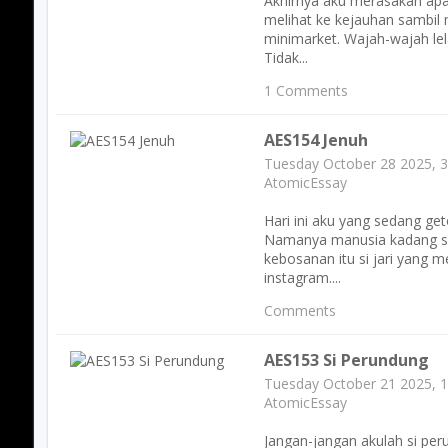
Akhirnya aku merasakan ap
melihat ke kejauhan sambil 
minimarket. Wajah-wajah lel
Tidak...
1 Comments
AES154 Jenuh
Tuesday October 28 2025, 
AtomicEssay
Hari ini aku yang sedang ge
Namanya manusia kadang sad
kebosanan itu si jari yang 
instagram....
Comments
AES153 Si Perundung
Tuesday October 21 2025, 
AtomicEssay
Jangan-jangan akulah si per