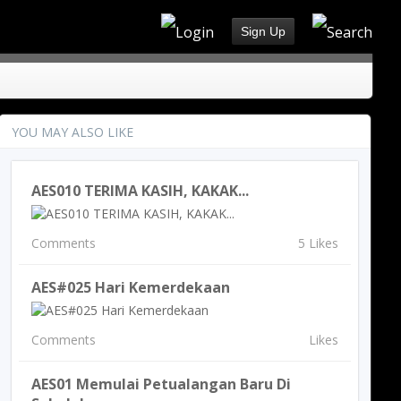
Sign Up
YOU MAY ALSO LIKE
AES010 TERIMA KASIH, KAKAK...
Comments
5 Likes
AES#025 Hari Kemerdekaan
Comments
Likes
AES01 Memulai Petualangan Baru Di