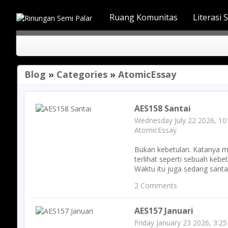
Ruang Komunitas
Literasi 
BERANDA
TIMELINE
BLOG
FOLLO
Blog
»
Categories
»
AtomicEssay
AES158 Santai
Wednesday July 22 2026, 10
AtomicEssay
Bukan kebetulan. Katanya 
terlihat seperti sebuah kebe
Waktu itu juga sedang santai
2 Comments
AES157 Januari
Friday January 23 2026, 3:2