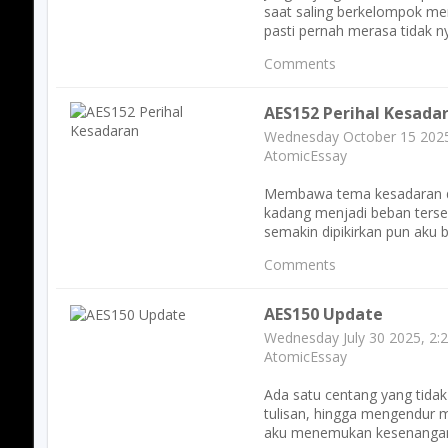
saat saling berkelompok mem
pasti pernah merasa tidak 
Comments
AES152 Perihal Kesada
Wednesday October 15 2025
AtomicEssay
Membawa tema kesadaran da
kadang menjadi beban tersend
semakin dipikirkan pun aku
Comments
AES150 Update
Wednesday July 30 2025, 2:
AtomicEssay
Ada satu centang yang tidak
tulisan, hingga mengendur men
aku menemukan kesenangan 