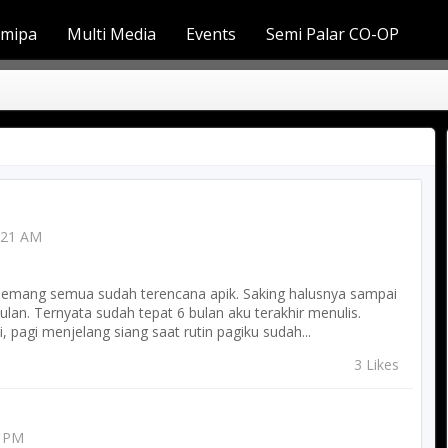
Smipa
Multi Media
Events
Semi Palar CO-OP
WERS
GUESTBOOK
:21 AM
memang semua sudah terencana apik. Saking halusnya sampai
tulan. Ternyata sudah tepat 6 bulan aku terakhir menulis.
, pagi menjelang siang saat rutin pagiku sudah...
3 Likes
5 PM