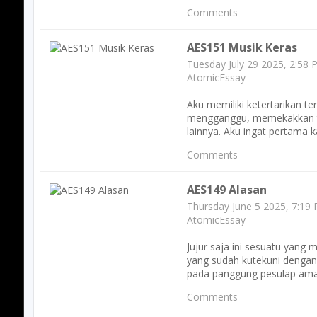
Comments
AES151 Musik Keras
Tuesday July 29 2025, 2:58
AtomicEssay
Aku memiliki ketertarikan te
mengganggu, memekakkan tel
lainnya. Aku ingat pertama k
Comments
AES149 Alasan
Thursday June 5 2025, 7:19
AtomicEssay
Jujur saja ini sesuatu yan
yang sudah kutekuni dengan 
pada panggung pesulap amati
Comments