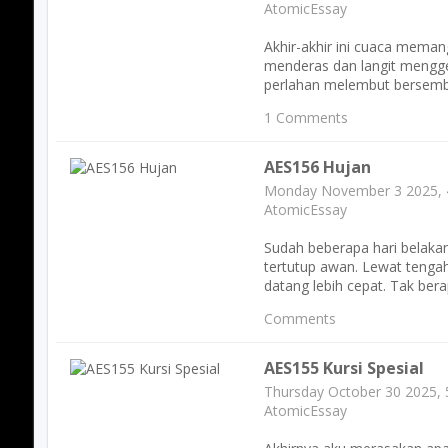
AtomicEssay
Akhir-akhir ini cuaca mema
menderas dan langit mengge
perlahan melembut bersembu
1 Comments
AES156 Hujan
Monday November 3 2025, 
AtomicEssay
Sudah beberapa hari belaka
tertutup awan. Lewat tengah 
datang lebih cepat. Tak bera
Comments
AES155 Kursi Spesial
Thursday October 30 2025,
AtomicEssay