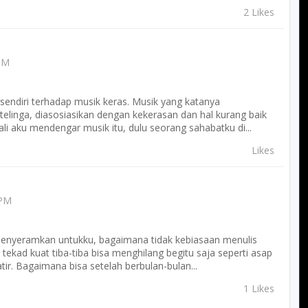
2 Likes
 PM
rsendiri terhadap musik keras. Musik yang katanya
inga, diasosiasikan dengan kekerasan dan hal kurang baik
ali aku mendengar musik itu, dulu seorang sahabatku di...
Likes
 PM
g menyeramkan untukku, bagaimana tidak kebiasaan menulis
tekad kuat tiba-tiba bisa menghilang begitu saja seperti asap
r. Bagaimana bisa setelah berbulan-bulan...
1 Likes