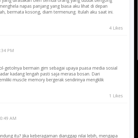
a yang dirasakan oleh semua orang yang duduk bengong
menghela napas panjang yang biasa aku lihat di depan
ah, bermata kosong, diam termenung. Itulah aku saat ini.
4 Likes
3:34 PM
tol-getolnya bermain gim sebagai upaya puasa media sosial
ar kadang lengah pasti saja merasa bosan. Dari
memiliki muscle memory bergerak sendirinya mengklik
1 Likes
10:49 AM
undung itu? Jika keberagaman dianggap nilai lebih, mengapa