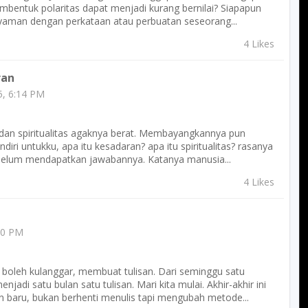
bentuk polaritas dapat menjadi kurang bernilai? Siapapun
nyaman dengan perkataan atau perbuatan seseorang...
4 Likes
ran
, 6:14 PM
n spiritualitas agaknya berat. Membayangkannya pun
iri untukku, apa itu kesadaran? apa itu spiritualitas? rasanya
 belum mendapatkan jawabannya. Katanya manusia...
4 Likes
20 PM
 boleh kulanggar, membuat tulisan. Dari seminggu satu
jadi satu bulan satu tulisan. Mari kita mulai. Akhir-akhir ini
baru, bukan berhenti menulis tapi mengubah metode...