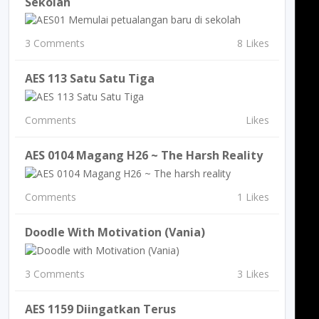
Sekolah
3 Comments
8 Likes
AES 113 Satu Satu Tiga
Comments
Likes
AES 0104 Magang H26 ~ The Harsh Reality
Comments
1 Likes
Doodle With Motivation (Vania)
3 Comments
3 Likes
AES 1159 Diingatkan Terus